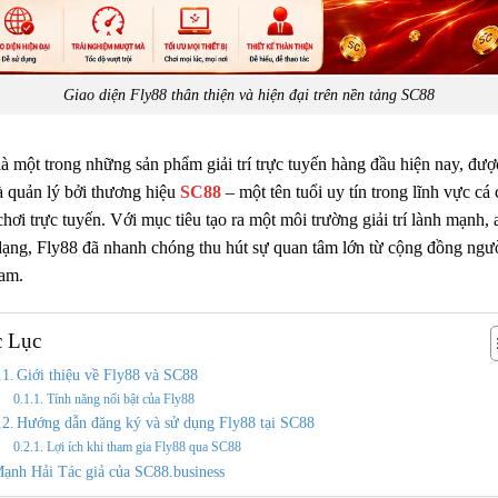
Giao diện Fly88 thân thiện và hiện đại trên nền tảng SC88
là một trong những sản phẩm giải trí trực tuyến hàng đầu hiện nay, đượ
và quản lý bởi thương hiệu
SC88
– một tên tuổi uy tín trong lĩnh vực cá
chơi trực tuyến. Với mục tiêu tạo ra một môi trường giải trí lành mạnh, 
dạng, Fly88 đã nhanh chóng thu hút sự quan tâm lớn từ cộng đồng ngườ
am.
 Lục
Giới thiệu về Fly88 và SC88
Tính năng nổi bật của Fly88
Hướng dẫn đăng ký và sử dụng Fly88 tại SC88
Lợi ích khi tham gia Fly88 qua SC88
ạnh Hải Tác giả của SC88.business