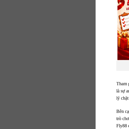
Tham g
là sự 
lý chặ
Bên cạ
trò chơ
Fly88 