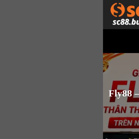
Bỏ
qua
nội
dung
Fly88 –