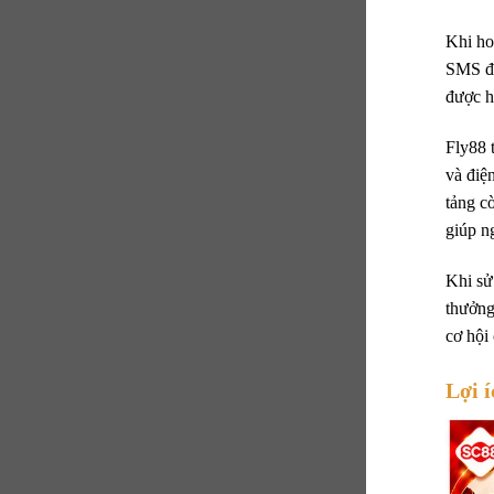
Khi ho
SMS để
được hỗ
Fly88 
và điện
tảng c
giúp n
Khi sử
thưởng
cơ hội 
Lợi 