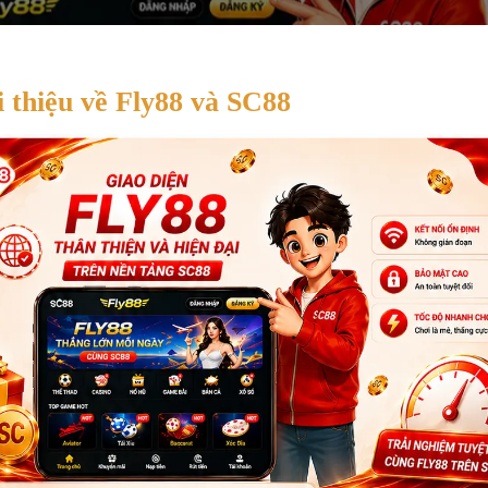
i thiệu về Fly88 và SC88