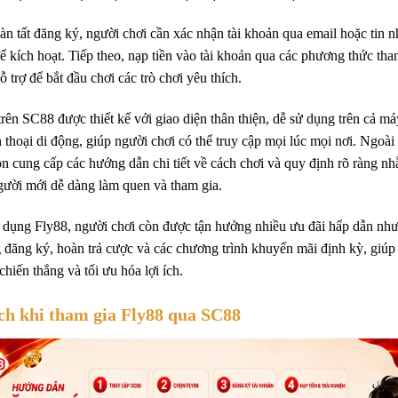
àn tất đăng ký, người chơi cần xác nhận tài khoản qua email hoặc tin 
 kích hoạt. Tiếp theo, nạp tiền vào tài khoản qua các phương thức tha
 trợ để bắt đầu chơi các trò chơi yêu thích.
trên SC88 được thiết kế với giao diện thân thiện, dễ sử dụng trên cả má
 thoại di động, giúp người chơi có thể truy cập mọi lúc mọi nơi. Ngoài 
òn cung cấp các hướng dẫn chi tiết về cách chơi và quy định rõ ràng n
gười mới dễ dàng làm quen và tham gia.
 dụng Fly88, người chơi còn được tận hưởng nhiều ưu đãi hấp dẫn nh
 đăng ký, hoàn trả cược và các chương trình khuyến mãi định kỳ, giúp
chiến thắng và tối ưu hóa lợi ích.
ích khi tham gia Fly88 qua SC88