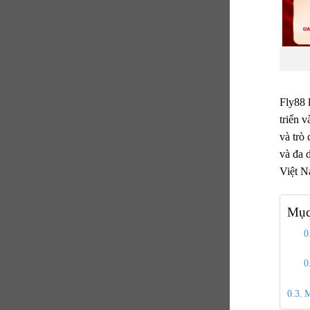
Fly88 
triển 
và trò 
và đa 
Việt N
Mục
M