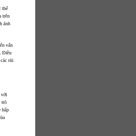
c thể
a trên
nh ảnh
đến vấn
. Điều
các rủi
 với
 trò
e hấp
của