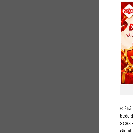
Để bắt
bước đ
SC88 v
cầu như