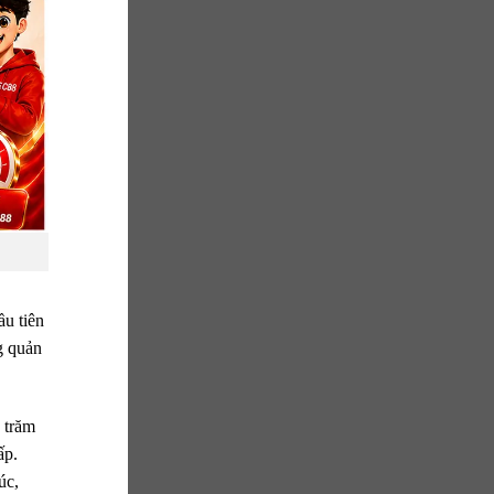
ầu tiên
g quản
 trăm
ấp.
úc,