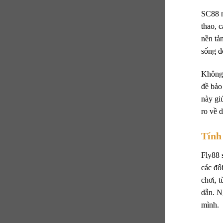
SC88 n
thao, c
nền tả
sống đ
Không 
đề bảo
này gi
ro về d
Tính
Fly88 
các đối
chơi, t
dẫn. N
mình.