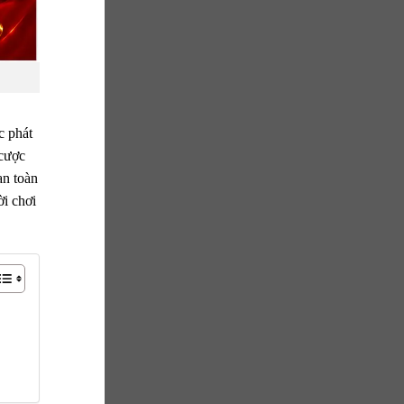
c phát
 cược
an toàn
i chơi