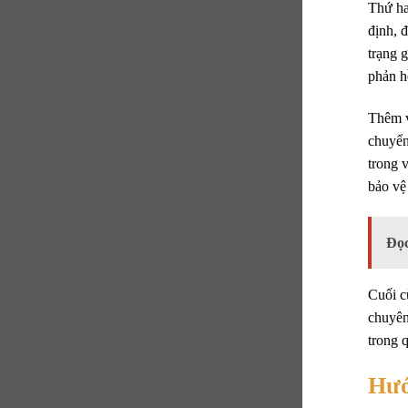
Thứ ha
định, 
trạng g
phản h
Thêm v
chuyển
trong 
bảo vệ
Đọ
Cuối c
chuyên
trong q
Hướ