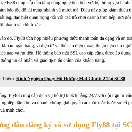
i, Fly88 cung cấp nền tảng công nghệ tiên tiến với hệ thống vận hành 
đảm bảo tốc độ tải trang nhanh và mượt mà. Điều này giúp giảm thiểu t
iật lag, đặc biệt quan trọng đối với các trò chơi casino trực tiếp, nơi đòi
ồi nhanh và chính xác.
ào đó, Fly88 tích hợp nhiều phương thức thanh toán đa dạng và an to
 khoản ngân hàng, ví điện tử và thẻ cào điện thoại, thuận tiện cho ngườ
việc nạp và rút tiền. Hệ thống bảo mật SSL cao cấp cũng được áp dụn
 thông tin cá nhân và giao dịch tài chính của khách hàng.
c Thêm
Kinh Nghiệm Quay Hũ Đường Mạt Chượt 2 Tại SC88
ùng, Fly88 cung cấp dịch vụ hỗ trợ khách hàng 24/7 với đội ngũ tư vấ
 nghiệp, tận tâm và nhanh chóng giải quyết các thắc mắc hoặc sự cố ph
uá trình chơi.
ng dẫn đăng ký và sử dụng Fly88 tại S