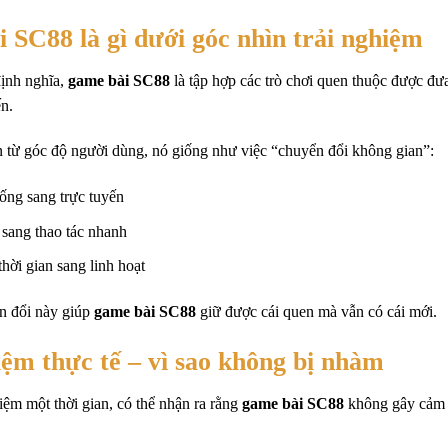
 SC88 là gì dưới góc nhìn trải nghiệm
định nghĩa,
game bài SC88
là tập hợp các trò chơi quen thuộc được đư
ến.
 từ góc độ người dùng, nó giống như việc “chuyển đổi không gian”:
ống sang trực tuyến
sang thao tác nhanh
thời gian sang linh hoạt
n đổi này giúp
game bài SC88
giữ được cái quen mà vẫn có cái mới.
iệm thực tế – vì sao không bị nhàm
hiệm một thời gian, có thể nhận ra rằng
game bài SC88
không gây cảm g