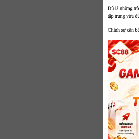
Dù là những trò
tập trung vừa 
Chính sự cân bằ