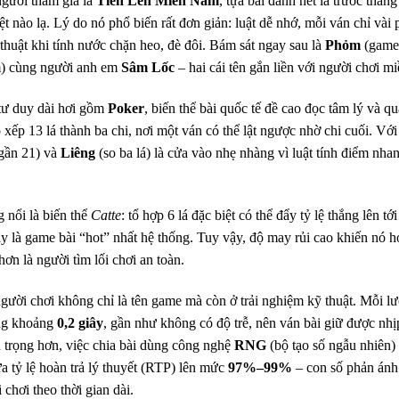
người tham gia là
Tiến Lên Miền Nam
, tựa bài đánh hết lá trước thắn
 nào lạ. Lý do nó phổ biến rất đơn giản: luật dễ nhớ, mỗi ván chỉ vài p
 thuật khi tính nước chặn heo, đè đôi. Bám sát ngay sau là
Phỏm
(game
m) cùng người anh em
Sâm Lốc
– hai cái tên gắn liền với người chơi m
tư duy dài hơi gồm
Poker
, biến thể bài quốc tế đề cao đọc tâm lý và q
 xếp 13 lá thành ba chi, nơi một ván có thể lật ngược nhờ chi cuối. Vớ
gần 21) và
Liêng
(so ba lá) là cửa vào nhẹ nhàng vì luật tính điểm nhanh
g nổi là biến thể
Catte
: tổ hợp 6 lá đặc biệt có thể đẩy tỷ lệ thắng lên t
y là game bài “hot” nhất hệ thống. Tuy vậy, độ may rủi cao khiến nó h
ơn là người tìm lối chơi an toàn.
gười chơi không chỉ là tên game mà còn ở trải nghiệm kỹ thuật. Mỗi lư
ong khoảng
0,2 giây
, gần như không có độ trễ, nên ván bài giữ được nh
 trọng hơn, việc chia bài dùng công nghệ
RNG
(bộ tạo số ngẫu nhiên)
ưa tỷ lệ hoàn trả lý thuyết (RTP) lên mức
97%–99%
– con số phản ánh
i chơi theo thời gian dài.