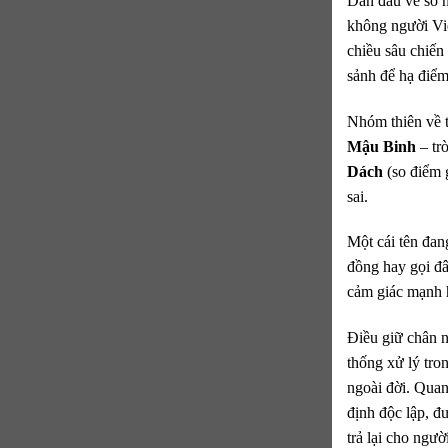
Dẫn đầu về số 
không người Việt
chiều sâu chiến
sảnh để hạ điể
Nhóm thiên về 
Mậu Binh
– trò
Dách
(so điểm 
sai.
Một cái tên đan
đồng hay gọi đâ
cảm giác mạnh h
Điều giữ chân n
thống xử lý tr
ngoài đời. Quan
định độc lập, đ
trả lại cho ngườ