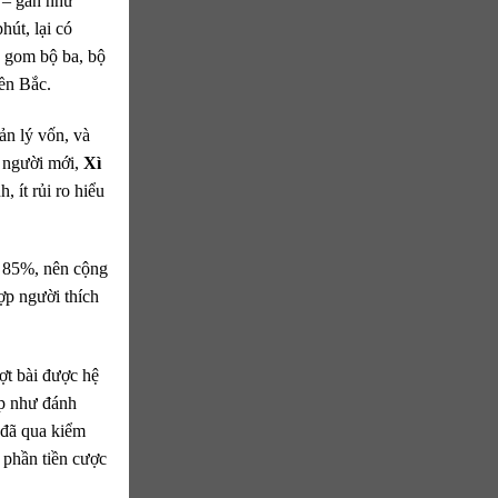
g – gần như
hút, lại có
 gom bộ ba, bộ
iền Bắc.
uản lý vốn, và
i người mới,
Xì
, ít rủi ro hiểu
ới 85%, nên cộng
ợp người thích
ợt bài được hệ
ịp như đánh
 đã qua kiểm
 phần tiền cược