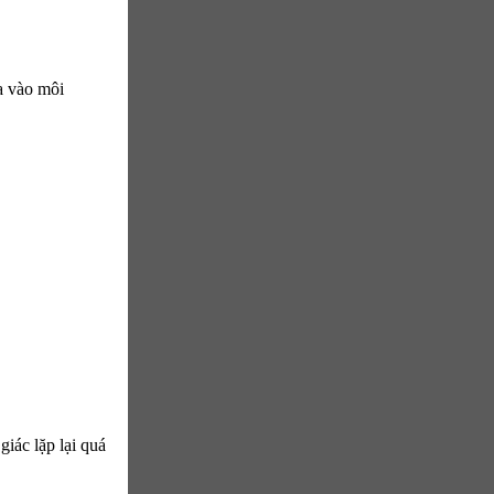
a vào môi
iác lặp lại quá