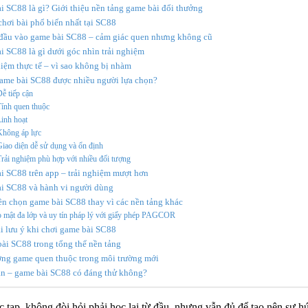
i SC88 là gì? Giới thiệu nền tảng game bài đổi thưởng
chơi bài phổ biến nhất tại SC88
 đầu vào game bài SC88 – cảm giác quen nhưng không cũ
i SC88 là gì dưới góc nhìn trải nghiệm
hiệm thực tế – vì sao không bị nhàm
game bài SC88 được nhiều người lựa chọn?
Dễ tiếp cận
Tính quen thuộc
Linh hoạt
Không áp lực
Giao diện dễ sử dụng và ổn định
Trải nghiệm phù hợp với nhiều đối tượng
i SC88 trên app – trải nghiệm mượt hơn
i SC88 và hành vi người dùng
ên chọn game bài SC88 thay vì các nền tảng khác
 mật đa lớp và uy tín pháp lý với giấy phép PAGCOR
i lưu ý khi chơi game bài SC88
ài SC88 trong tổng thể nền tảng
ng game quen thuộc trong môi trường mới
ận – game bài SC88 có đáng thử không?
tạp, không đòi hỏi phải học lại từ đầu, nhưng vẫn đủ để tạo nên sự h