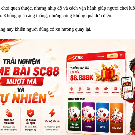
 chơi quen thuộc, nhưng nhịp độ và cách vận hành giúp người chơi lu
đủ. Không quá căng thẳng, nhưng cũng không quá đơn điệu.
ng này khiến người dùng có xu hướng quay lại.